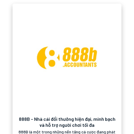
888B – Nhà cái đổi thưởng hiện đại, minh bạch
và hỗ trợ người chơi tối đa
888B là một trong những nền tảng cá cược đang phát