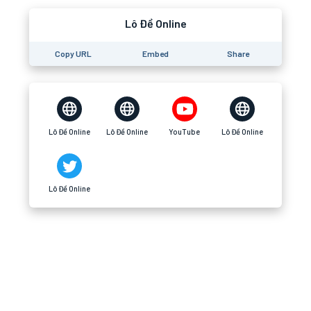
Lô Đề Online
Copy URL
Embed
Share
Lô Đề Online
Lô Đề Online
YouTube
Lô Đề Online
Lô Đề Online