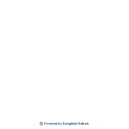
Powered by
Songlink/Odesli