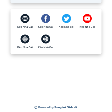
Kèo Nhà Cái
Kèo Nhà Cái
Kèo Nhà Cái
Kèo Nhà Cái
Kèo Nhà Cái
Kèo Nhà Cái
Powered by
Songlink/Odesli