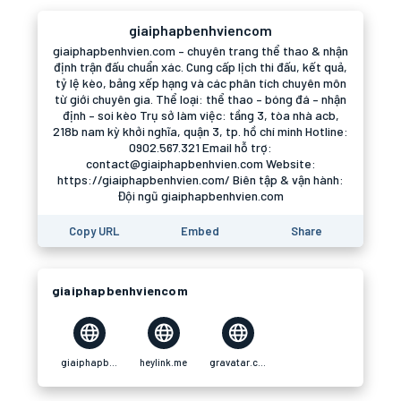
giaiphapbenhviencom
giaiphapbenhvien.com – chuyên trang thể thao & nhận
định trận đấu chuẩn xác. Cung cấp lịch thi đấu, kết quả,
tỷ lệ kèo, bảng xếp hạng và các phân tích chuyên môn
từ giới chuyên gia. Thể loại: thể thao – bóng đá – nhận
định – soi kèo Trụ sở làm việc: tầng 3, tòa nhà acb,
218b nam kỳ khởi nghĩa, quận 3, tp. hồ chí minh Hotline:
0902.567.321 Email hỗ trợ:
contact@giaiphapbenhvien.com Website:
https://giaiphapbenhvien.com/ Biên tập & vận hành:
Đội ngũ giaiphapbenhvien.com
Copy URL
Embed
Share
giaiphapbenhviencom
giaiphapbenhvien.com
heylink.me
gravatar.com