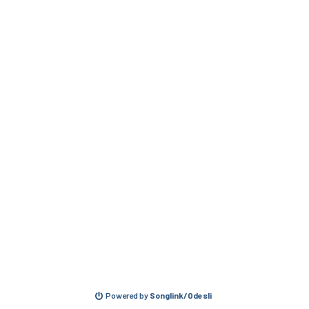
Powered by
Songlink/Odesli