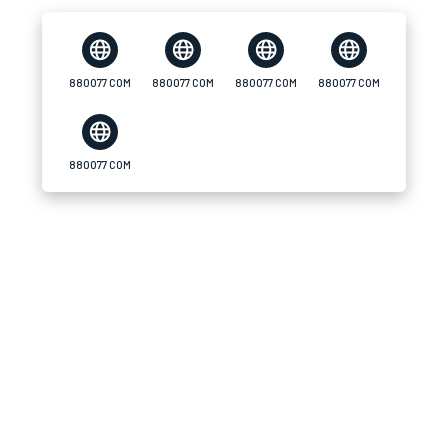
88OO77 COM
88OO77 COM
88OO77 COM
88OO77 COM
88OO77 COM