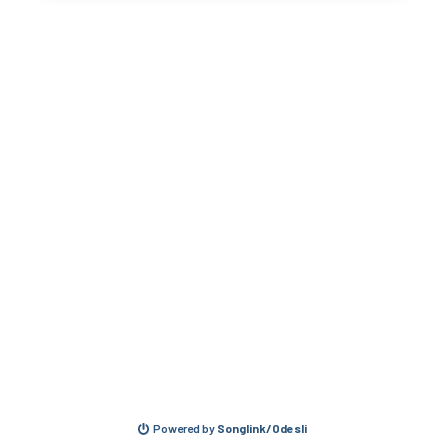
Powered by
Songlink/Odesli