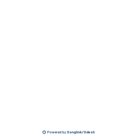
Powered by
Songlink/Odesli