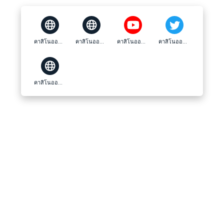
คาสิโนออนไลน์ MB66
คาสิโนออนไลน์ MB66
คาสิโนออนไลน์ MB66
คาสิโนออนไลน์ MB66
คาสิโนออนไลน์ MB66