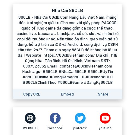
Nhà Cái 88CLB
88CLB – Nhà Cái 88clb.Com Hàng Đầu Việt Nam, mang
đến trải nghiệm giải trí đỉnh cao với giấy phép PAGCOR
quốc tế. Kho game đa dạng gồm cá cược thể thao,
casino live, baccarat, blackjack, xổ số, slot và nhiều trò
chơi đổi thưởng khác. Nền tảng ổn định, giao diện dễ sử
dụng, hỗ trợ trên cả iOS và Android, cùng dịch vụ CSKH
tận tâm 24/7. Tham gia ngay 88CLB để không bỏ lỡ ưu
đãi! Website: https://88clbvietnam.com/ Địa chỉ: 111B
Cộng Hòa, Tân Bình, Hồ Chí Minh, Vietnam SĐT:
0987523632 Email: contact@88clbvietnam.com
Hashtags: #88CLB #NhaCai88CLB #88CLBUyTin
#88CLBOnline #CongGame88CLB #Casino88CLB
#88CLBChinhThuc #88CLBGame #DangKy88CLB
Copy URL
Embed
Share
WEBSITE
facebook
pinterest
youtube