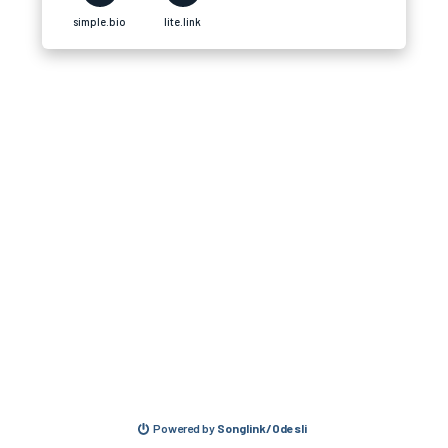
simple.bio
lite.link
Powered by
Songlink/Odesli