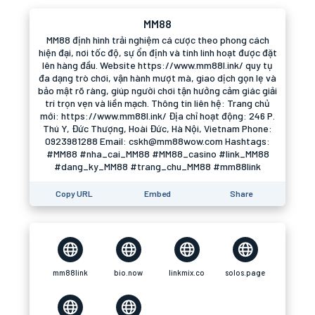
MM88
MM88 định hình trải nghiệm cá cược theo phong cách
hiện đại, nơi tốc độ, sự ổn định và tính linh hoạt được đặt
lên hàng đầu. Website https://www.mm88l.ink/ quy tụ
đa dạng trò chơi, vận hành mượt mà, giao dịch gọn lẹ và
bảo mật rõ ràng, giúp người chơi tận hưởng cảm giác giải
trí trọn vẹn và liền mạch. Thông tin liên hệ: Trang chủ
mới: https://www.mm88l.ink/ Địa chỉ hoạt động: 246 P.
Thú Y, Đức Thượng, Hoài Đức, Hà Nội, Vietnam Phone:
0923981288 Email: cskh@mm88wow.com Hashtags:
#MM88 #nha_cai_MM88 #MM88_casino #link_MM88
#dang_ky_MM88 #trang_chu_MM88 #mm88link
Copy URL
Embed
Share
mm88link
bio.now
linkmix.co
solos.page