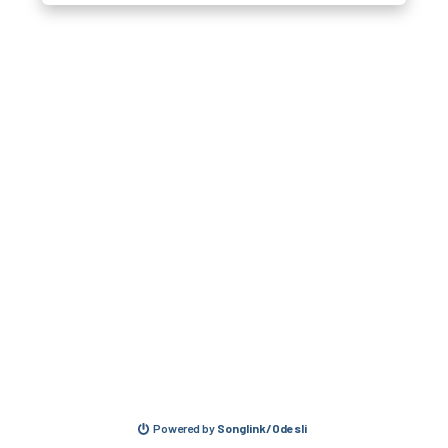
Powered by
Songlink/Odesli