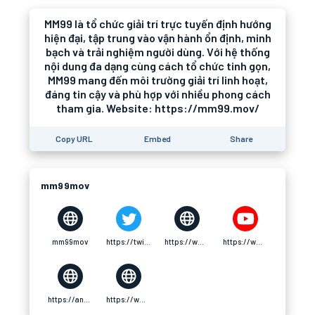
MM99 là tổ chức giải trí trực tuyến định hướng
hiện đại, tập trung vào vận hành ổn định, minh
bạch và trải nghiệm người dùng. Với hệ thống
nội dung đa dạng cùng cách tổ chức tinh gọn,
MM99 mang đến môi trường giải trí linh hoạt,
đáng tin cậy và phù hợp với nhiều phong cách
tham gia. Website: https://mm99.mov/
Copy URL
Embed
Share
mm99mov
mm99mov
https://twitter.com/mm99mov
https://www.pinterest.com/mm99mov/
https://www.youtube.com/@mm99mov
https://anunt-imob.ro/user/profile/837547
https://www.grepmed.com/mm99mov