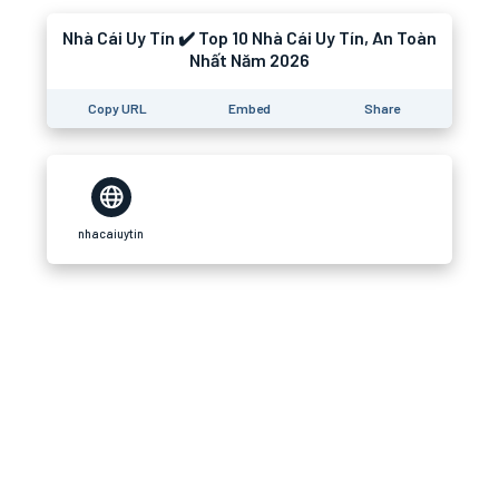
Nhà Cái Uy Tín ✔️ Top 10 Nhà Cái Uy Tín, An Toàn
Nhất Năm 2026
Copy URL
Embed
Share
nhacaiuytin