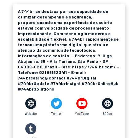
A 744br se destaca por sua capacidade de
otimizar desempenho e segurança,
proporcionando uma experiência de usuário
estável com velocidade de processamento
impressionante. Com tecnologia moderna e
escalabilidade flexível, a 744br rapidamente se
tornou uma plataforma digital que atraiu a
atenção da comunidade tecnológica.
Informações de contato: - Endereço: R. Olga
Abujamra, 66 - Vila Mariana, São Paulo - SP,
04009-020, Brazil - Site: https://744.br.com/ -
Telefone: 021861623411 - E-mail:
744brcasino@contact #744brDigital
#744brUpdate #744brInsight #744brOnlineHub
#744brSolutions
Website
Twitter
YouTube
500px