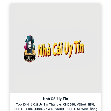
Nhà Cái Uy Tín
Top 10 Nhà Cái Uy Tín Tháng 4: CMD368, VSbet, BK8,
I9BET, TF88, QH88, 23WIN, V6Bet, 12BET, NEW88. Đăng