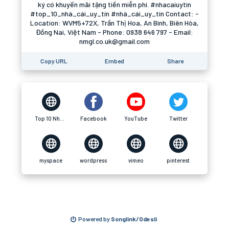
ký có khuyến mãi tặng tiền miễn phí. #nhacaiuytin
#top_10_nhà_cái_uy_tín #nhà_cái_uy_tín Contact: -
Location: WVM5+72X, Trần Thị Hoa, An Bình, Biên Hòa,
Đồng Nai, Việt Nam - Phone: 0938 646 797 - Email:
nmgl.co.uk@gmail.com
Copy URL
Embed
Share
Top 10 Nhà Cái Uy Tín
Facebook
YouTube
Twitter
myspace
wordpress
vimeo
pinterest
Powered by
Songlink/Odesli