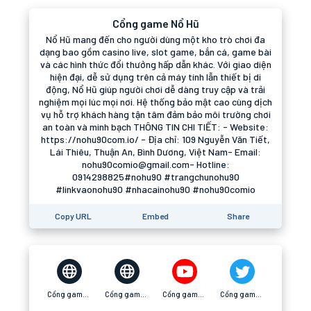
Cổng game Nổ Hũ
Nổ Hũ mang đến cho người dùng một kho trò chơi đa
dạng bao gồm casino live, slot game, bắn cá, game bài
và các hình thức đổi thưởng hấp dẫn khác. Với giao diện
hiện đại, dễ sử dụng trên cả máy tính lẫn thiết bị di
động, Nổ Hũ giúp người chơi dễ dàng truy cập và trải
nghiệm mọi lúc mọi nơi. Hệ thống bảo mật cao cùng dịch
vụ hỗ trợ khách hàng tận tâm đảm bảo môi trường chơi
an toàn và minh bạch THÔNG TIN CHI TIẾT: - Website:
https://nohu90com.io/ - Địa chỉ: 109 Nguyễn Văn Tiết,
Lái Thiêu, Thuận An, Bình Dương, Việt Nam- Email:
nohu90comio@gmail.com- Hotline:
0914298825#nohu90 #trangchunohu90
#linkvaonohu90 #nhacainohu90 #nohu90comio
Copy URL
Embed
Share
Cổng game Nổ Hũ
Cổng game Nổ Hũ
Cổng game Nổ Hũ
Cổng game Nổ Hũ