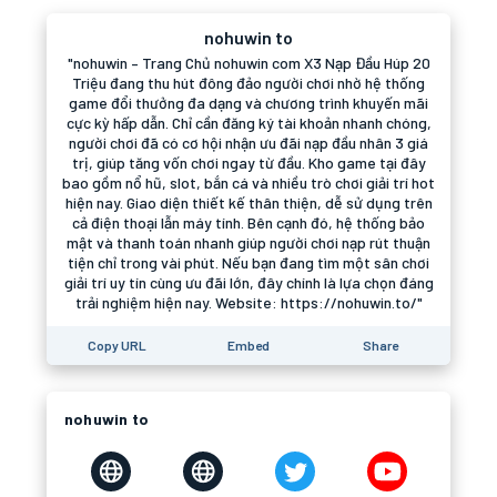
nohuwin to
"nohuwin – Trang Chủ nohuwin com X3 Nạp Đầu Húp 20
Triệu đang thu hút đông đảo người chơi nhờ hệ thống
game đổi thưởng đa dạng và chương trình khuyến mãi
cực kỳ hấp dẫn. Chỉ cần đăng ký tài khoản nhanh chóng,
người chơi đã có cơ hội nhận ưu đãi nạp đầu nhân 3 giá
trị, giúp tăng vốn chơi ngay từ đầu. Kho game tại đây
bao gồm nổ hũ, slot, bắn cá và nhiều trò chơi giải trí hot
hiện nay. Giao diện thiết kế thân thiện, dễ sử dụng trên
cả điện thoại lẫn máy tính. Bên cạnh đó, hệ thống bảo
mật và thanh toán nhanh giúp người chơi nạp rút thuận
tiện chỉ trong vài phút. Nếu bạn đang tìm một sân chơi
giải trí uy tín cùng ưu đãi lớn, đây chính là lựa chọn đáng
trải nghiệm hiện nay. Website: https://nohuwin.to/"
Copy URL
Embed
Share
nohuwin to