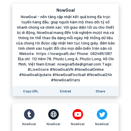
NowGoal
NowGoal - nền tảng cập nhật kết quả bóng đá trực
tuyến hàng đầu, giúp người hâm mộ theo dõi tỷ số
nhanh chóng và chính xác. Với giao diện tối ưu cho thiết
bị di động, NowGoal mang đến trải nghiệm mượt mà và
thông tin thể thao đa dạng mỗi ngày. Hệ thống dữ liệu
của chúng tôi được cập nhật liên tục từng giây, đảm bảo
tính chính xác tuyệt đối cho mọi diễn biến trên sân cỏ.
Website: https://nowgoal5.de/ Phone: 0924851367
Địa chỉ: 112 Hẻm 78, Phước Long A, Phước Long, Hồ Chí
Minh, Việt Nam Email: nowgoal5de@gmail.com Tags:
#LiveScore #NowGoalVN #NowGoalOnline
#NowGoalUpdate #NowGoalFootball #NowGoal24h
#NowGoalStats
Copy URL
Embed
Share
NowGoal
NowGoal
NowGoal
NowGoal