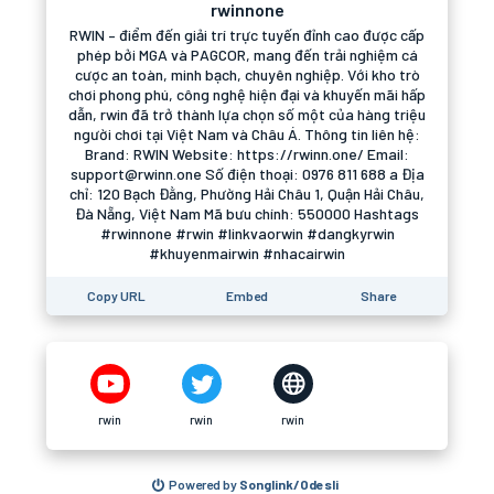
rwinnone
RWIN – điểm đến giải trí trực tuyến đỉnh cao được cấp
phép bởi MGA và PAGCOR, mang đến trải nghiệm cá
cược an toàn, minh bạch, chuyên nghiệp. Với kho trò
chơi phong phú, công nghệ hiện đại và khuyến mãi hấp
dẫn, rwin đã trở thành lựa chọn số một của hàng triệu
người chơi tại Việt Nam và Châu Á. Thông tin liên hệ:
Brand: RWIN Website: https://rwinn.one/ Email:
support@rwinn.one Số điện thoại: 0976 811 688 a Địa
chỉ: 120 Bạch Đằng, Phường Hải Châu 1, Quận Hải Châu,
Đà Nẵng, Việt Nam Mã bưu chính: 550000 Hashtags
#rwinnone #rwin #linkvaorwin #dangkyrwin
#khuyenmairwin #nhacairwin
Copy URL
Embed
Share
rwin
rwin
rwin
Powered by
Songlink/Odesli