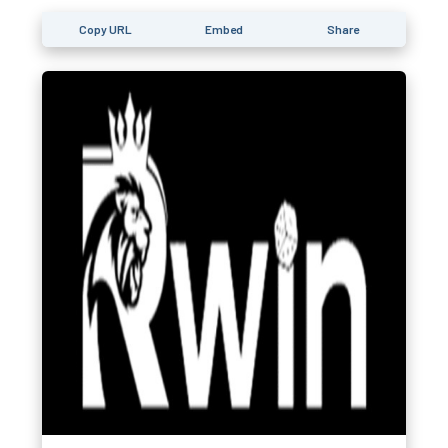
Copy URL
Embed
Share