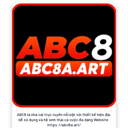
ABC8 là nhà cái trực tuyến nổi bật với thiết kế hiện đại,
dễ sử dụng và hệ sinh thái cá cược đa dạng Website:
https://abc8a.art/