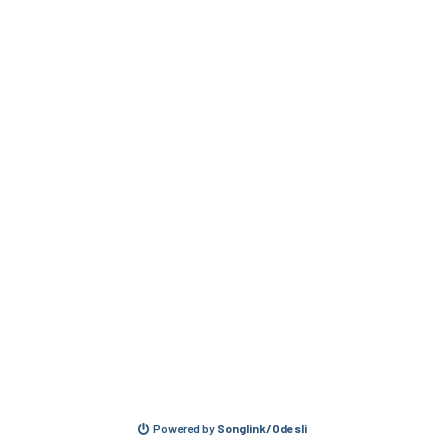
Powered by
Songlink/Odesli