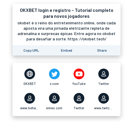
OKXBET login e registro – Tutorial completo
para novos jogadores
okxbet é o reino do entretenimento online, onde cada
aposta vira uma jornada eletrizante repleta de
adrenalina e surpresas épicas. Entre agora no okxbet
para desafiar a sorte. https://okxbet.tech/
Copy URL
Embed
Share
OKXBET
x.com
YouTube
Twitter
www.behance.net
vimeo.com
Twitter
www.twitch.tv