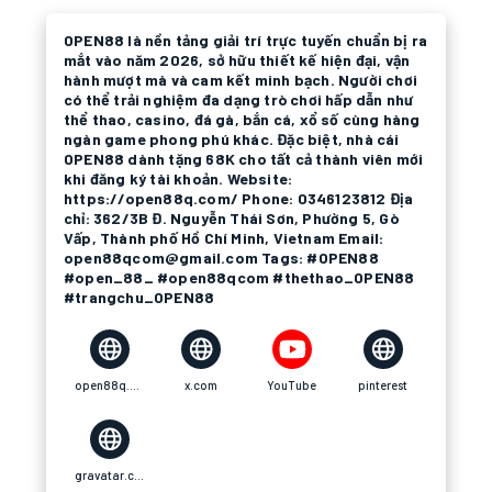
OPEN88 là nền tảng giải trí trực tuyến chuẩn bị ra
mắt vào năm 2026, sở hữu thiết kế hiện đại, vận
hành mượt mà và cam kết minh bạch. Người chơi
có thể trải nghiệm đa dạng trò chơi hấp dẫn như
thể thao, casino, đá gà, bắn cá, xổ số cùng hàng
ngàn game phong phú khác. Đặc biệt, nhà cái
OPEN88 dành tặng 68K cho tất cả thành viên mới
khi đăng ký tài khoản. Website:
https://open88q.com/ Phone: 0346123812 Địa
chỉ: 362/3B Đ. Nguyễn Thái Sơn, Phường 5, Gò
Vấp, Thành phố Hồ Chí Minh, Vietnam Email:
open88qcom@gmail.com Tags: #OPEN88
#open_88_ #open88qcom #thethao_OPEN88
#trangchu_OPEN88
open88q.com
x.com
YouTube
pinterest
gravatar.com