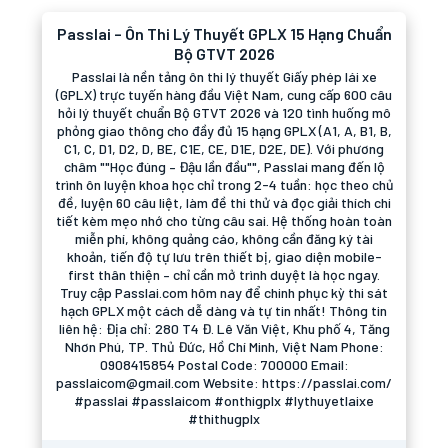
Passlai – Ôn Thi Lý Thuyết GPLX 15 Hạng Chuẩn
Bộ GTVT 2026
Passlai là nền tảng ôn thi lý thuyết Giấy phép lái xe
(GPLX) trực tuyến hàng đầu Việt Nam, cung cấp 600 câu
hỏi lý thuyết chuẩn Bộ GTVT 2026 và 120 tình huống mô
phỏng giao thông cho đầy đủ 15 hạng GPLX (A1, A, B1, B,
C1, C, D1, D2, D, BE, C1E, CE, D1E, D2E, DE). Với phương
châm ""Học đúng – Đậu lần đầu"", Passlai mang đến lộ
trình ôn luyện khoa học chỉ trong 2-4 tuần: học theo chủ
đề, luyện 60 câu liệt, làm đề thi thử và đọc giải thích chi
tiết kèm mẹo nhớ cho từng câu sai. Hệ thống hoàn toàn
miễn phí, không quảng cáo, không cần đăng ký tài
khoản, tiến độ tự lưu trên thiết bị, giao diện mobile-
first thân thiện – chỉ cần mở trình duyệt là học ngay.
Truy cập Passlai.com hôm nay để chinh phục kỳ thi sát
hạch GPLX một cách dễ dàng và tự tin nhất! Thông tin
liên hệ: Địa chỉ: 280 T4 Đ. Lê Văn Việt, Khu phố 4, Tăng
Nhơn Phú, TP. Thủ Đức, Hồ Chí Minh, Việt Nam Phone:
0908415854 Postal Code: 700000 Email:
passlaicom@gmail.com Website: https://passlai.com/
#passlai #passlaicom #onthigplx #lythuyetlaixe
#thithugplx