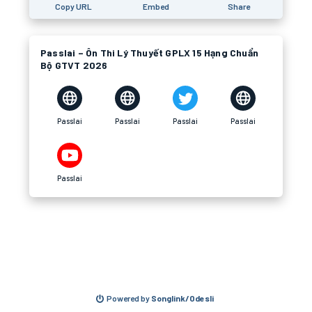
Copy URL
Embed
Share
Passlai – Ôn Thi Lý Thuyết GPLX 15 Hạng Chuẩn
Bộ GTVT 2026
Passlai
Passlai
Passlai
Passlai
Passlai
Powered by
Songlink/Odesli