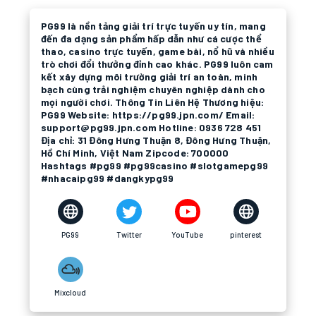
PG99 là nền tảng giải trí trực tuyến uy tín, mang
đến đa dạng sản phẩm hấp dẫn như cá cược thể
thao, casino trực tuyến, game bài, nổ hũ và nhiều
trò chơi đổi thưởng đỉnh cao khác. PG99 luôn cam
kết xây dựng môi trường giải trí an toàn, minh
bạch cùng trải nghiệm chuyên nghiệp dành cho
mọi người chơi. Thông Tin Liên Hệ Thương hiệu:
PG99 Website: https://pg99.jpn.com/ Email:
support@pg99.jpn.com Hotline: 0936 728 451
Địa chỉ: 31 Đông Hưng Thuận 8, Đông Hưng Thuận,
Hồ Chí Minh, Việt Nam Zipcode: 700000
Hashtags #pg99 #pg99casino #slotgamepg99
#nhacaipg99 #dangkypg99
PG99
Twitter
YouTube
pinterest
Mixcloud