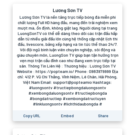
Lương Sơn TV
Lương Sơn TV là nền tảng trực tiếp bóng đá miễn phí
chất lượng Full HD hàng đầu, mang đến trải nghiệm xem
mượt mà, ổn định, không giật lag. Người dùng tại trang
LuongSonTV có thể dễ dàng theo dõi các trận đấu hấp
dẫn từ nhiều giải đấu lớn cùng hệ thống cập nhật lịch thi
đấu, livescore, bảng xếp hạng và tin tức thể thao 24/7.
Với đội ngũ bình luận viên chuyên nghiệp, sôi động và
giàu chuyên môn, LuongSon TV giúp bạn tận hưởng trọn
vẹn mọi trận cầu đỉnh cao như đang xem trực tiếp tại
sân. Thông Tin Liên Hệ : Thương hiệu : Lương Sơn TV
Website : https://popteam.io/ Phone: 0983979999 Địa
chỉ: 412 P. Vũ Chí Thắng, Vĩnh Niệm, Lê Chân, Hải Phòng,
Việt Nam Email: support@popteamio Hashtags:
#luongsontv #tructiepbongdaluongsontv
#xembongdaluongsontv #tructiepbongda
#bongdatructiep #xembongdatructuyen
#linkluongsontv #lichthidaubongda #
Copy URL
Embed
Share