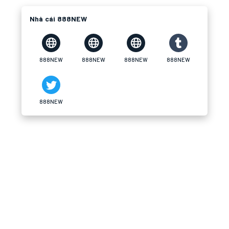
Nhà cái 888NEW
888NEW
888NEW
888NEW
888NEW
888NEW