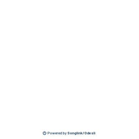
Powered by
Songlink/Odesli