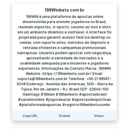
199Winbets com br
199WIN é uma plataforma de apostas online
desenvolvida para atender jogadores no Brasil,
reunindo esportes, e-sports, cassino ao vivo e slots
em um ambiente dinâmico e confiável. A interface foi
projetada para garantir acesso fácil via desktop ou
celular, com suporte ativo, métodos de depósito e
retirada eficientes e campanhas promocionais
vantajosas. Usuários podem apostar com segurança,
aproveitando a variedade de mercados e a
usabilidade adequada para iniciantes e jogadores
experientes. Informações de Contato Marca: 199WIN
Website: https://199winbets.com.br/ Email:
suporte@199winbets.com.br Telefone: +55 21 99567-
3248 Endereço: Avenida das Américas, 500 – Barra da
Tijuca, Rio de Janeiro – RJ, Brasil CEP: 22640-100
Hashtags #199win #199winbets #apostasbrasil
#cassinoonline #jogosdeazar #apostasdesportivas
#plataformadeapostas #registro199winbetscombr
Copy URL
Embed
Share