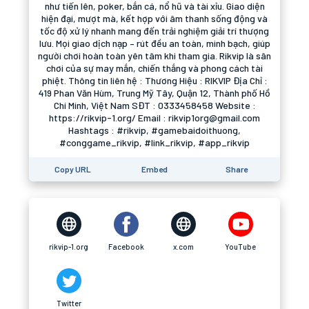
như tiến lên, poker, bắn cá, nổ hũ và tài xỉu. Giao diện
hiện đại, mượt mà, kết hợp với âm thanh sống động và
tốc độ xử lý nhanh mang đến trải nghiệm giải trí thượng
lưu. Mọi giao dịch nạp – rút đều an toàn, minh bạch, giúp
người chơi hoàn toàn yên tâm khi tham gia. Rikvip là sân
chơi của sự may mắn, chiến thắng và phong cách tài
phiệt. Thông tin liên hệ : Thương Hiệu : RIKVIP Địa Chỉ :
419 Phan Văn Hùm, Trung Mỹ Tây, Quận 12, Thành phố Hồ
Chí Minh, Việt Nam SĐT : 0333458458 Website :
https://rikvip-1.org/ Email : rikvip1org@gmail.com
Hashtags : #rikvip, #gamebaidoithuong,
#conggame_rikvip, #link_rikvip, #app_rikvip
Copy URL
Embed
Share
rikvip-1.org
Facebook
x.com
YouTube
Twitter