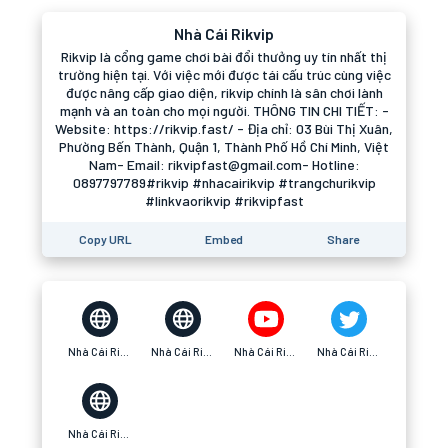
Nhà Cái Rikvip
Rikvip là cổng game chơi bài đổi thưởng uy tín nhất thị
trường hiện tại. Với việc mới được tái cấu trúc cùng việc
được nâng cấp giao diện, rikvip chính là sân chơi lành
mạnh và an toàn cho mọi người. THÔNG TIN CHI TIẾT: -
Website: https://rikvip.fast/ - Địa chỉ: 03 Bùi Thị Xuân,
Phường Bến Thành, Quận 1, Thành Phố Hồ Chí Minh, Việt
Nam- Email: rikvipfast@gmail.com- Hotline:
0897797789#rikvip #nhacairikvip #trangchurikvip
#linkvaorikvip #rikvipfast
Copy URL
Embed
Share
Nhà Cái Rikvip
Nhà Cái Rikvip
Nhà Cái Rikvip
Nhà Cái Rikvip
Nhà Cái Rikvip