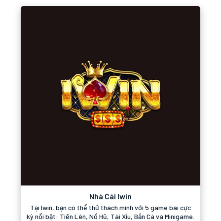
Nhà Cái Iwin
Tại Iwin, bạn có thể thử thách mình với 5 game bài cực
kỳ nổi bật: Tiến Lên, Nổ Hũ, Tài Xỉu, Bắn Cá và Minigame.