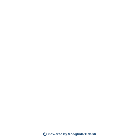
Powered by
Songlink/Odesli