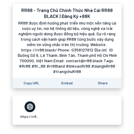
RR88 - Trang Chủ Chính Thức Nhà Cái RR88
BLACK | Đăng Ký +88K
RR88 được định hướng phát triển như một nền tảng cá
cược uy tín, nơi hệ thống dữ liệu, công nghệ và trải
nghiệm người dùng được đồng bộ hiệu quả. Sự rõ ràng
trong cách vận hành giúp RR88 từng bước xây dựng
niềm tin vững chắc trên thị trường. Website:
https://rr88.black/ Phone: 0358127812 Địa chỉ: 10
Đường Số 6, Lê Thành, Bình Tân, Thành phố Hồ Chí Minh
700000, Việt Nam Email: contact@rr88.black Tags:
#Rr88 #Rr_88 #rr88land #linkvaoRr88 #dangkiRr88
#trangchuRr88
Copy URL
Embed
Share
https://rr88.black/