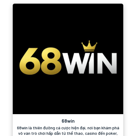
68win
68win là thiên đường cá cược hiện đại, nơi bạn khám phá
vô vàn trò chơi hấp dẫn từ thể thao, casino đến poker,