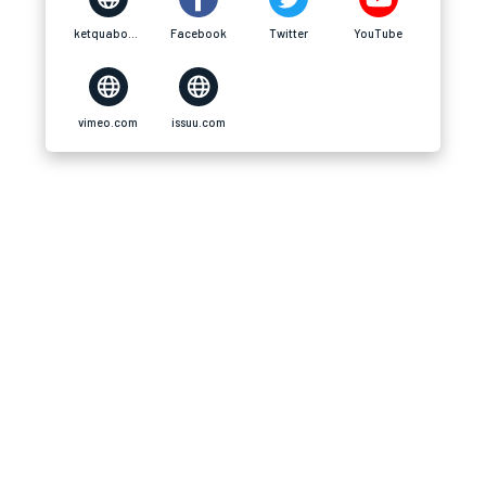
ketquabongda.com.se
Facebook
Twitter
YouTube
vimeo.com
issuu.com