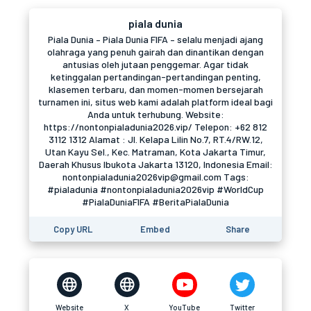
piala dunia
Piala Dunia – Piala Dunia FIFA – selalu menjadi ajang
olahraga yang penuh gairah dan dinantikan dengan
antusias oleh jutaan penggemar. Agar tidak
ketinggalan pertandingan-pertandingan penting,
klasemen terbaru, dan momen-momen bersejarah
turnamen ini, situs web kami adalah platform ideal bagi
Anda untuk terhubung. Website:
https://nontonpialadunia2026.vip/ Telepon: +62 812
3112 1312 Alamat : Jl. Kelapa Lilin No.7, RT.4/RW.12,
Utan Kayu Sel., Kec. Matraman, Kota Jakarta Timur,
Daerah Khusus Ibukota Jakarta 13120, Indonesia Email:
nontonpialadunia2026vip@gmail.com Tags:
#pialadunia #nontonpialadunia2026vip #WorldCup
#PialaDuniaFIFA #BeritaPialaDunia
Copy URL
Embed
Share
Website
X
YouTube
Twitter