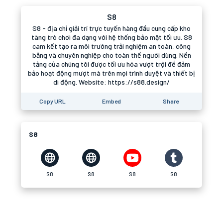
S8
S8 - địa chỉ giải trí trực tuyến hàng đầu cung cấp kho
tàng trò chơi đa dạng với hệ thống bảo mật tối ưu. S8
cam kết tạo ra môi trường trải nghiệm an toàn, công
bằng và chuyên nghiệp cho toàn thể người dùng. Nền
tảng của chúng tôi được tối ưu hóa vượt trội để đảm
bảo hoạt động mượt mà trên mọi trình duyệt và thiết bị
di động. Website: https://s88.design/
Copy URL
Embed
Share
S8
S8
S8
S8
S8