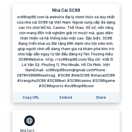
Nhà Cái SC88
sc88vip88.com là website đại lý chính thức và duy nhất
của nhà cái SC88 tại Việt Nam. Ngoài cung cấp đa dạng
các trò chơi Nổ hũ, Casino, Thể thao, Xổ số, nền tảng
còn mang đến trải nghiệm giải trí mượt mà, giao diện
thân thiện và hệ thống bảo mật cao. Đặc biệt, SC88
đang triển khai ưu đãi tặng 68K dành cho hội viên mới,
giúp người chơi dễ dàng tham gia và khám phá kho trò
chơi hấp dẫn ngay từ lần đầu đăng ký.Tên Thương Hiệu:
SC88Website: http://sc88vip88.com/Địa chỉ: 40B Đ.
Lê Văn Sỹ, Phường 11, Phú Nhuận, Hồ Chí Minh, Việt
NamEmail: sc88vip88com@gmail.comPhone:
0978459888Hashtag: #SC88 #linkSC88 #nhacaiSC88
#trangchuSC88 #SC88bet #SC88casino #SC88game
#SC88sports #sc88vip88com
Copy URL
Embed
Share
Nhà Cái SC88