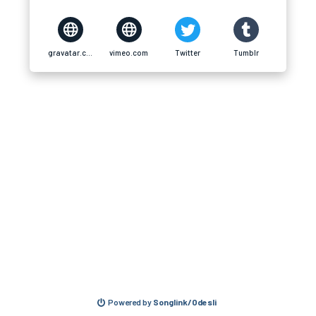
gravatar.com
vimeo.com
Twitter
Tumblr
Powered by
Songlink/Odesli