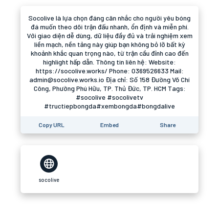
Socolive là lựa chọn đáng cân nhắc cho người yêu bóng
đá muốn theo dõi trận đấu nhanh, ổn định và miễn phí.
Với giao diện dễ dùng, dữ liệu đầy đủ và trải nghiệm xem
liền mạch, nền tảng này giúp bạn không bỏ lỡ bất kỳ
khoảnh khắc quan trọng nào, từ trận cầu đỉnh cao đến
highlight hấp dẫn. Thông tin liên hệ: Website:
https://socolive.works/ Phone: 0369526633 Mail:
admin@socolive.works.io Địa chỉ: Số 158 Đường Võ Chí
Công, Phường Phú Hữu, TP. Thủ Đức, TP. HCM Tags:
#socolive #socolivetv
#tructiepbongda#xembongda#bongdalive
Copy URL
Embed
Share
socolive