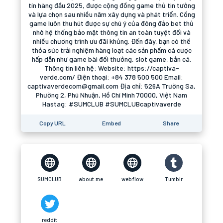
tín hàng đầu 2025, được cộng đồng game thủ tin tưởng
và lựa chọn sau nhiều năm xây dựng và phát triển. Cổng
game luôn thu hút được sự chú ý của đông đảo bet thủ
nhờ hệ thống bảo mật thông tin an toàn tuyệt đối và
nhiều chương trình ưu đãi khủng. Đến đây, bạn có thể
thỏa sức trải nghiệm hàng loạt các sản phẩm cá cược
hấp dẫn như game bài đổi thưởng, slot game, bắn cá.
Thông tin liên hệ: Website: https://captiva-
verde.com/ Điện thoại: +84 378 500 500 Email:
captivaverdecom@gmail.com Địa chỉ: 526A Trường Sa,
Phường 2, Phú Nhuận, Hồ Chí Minh 70000, Việt Nam
Hastag: #SUMCLUB #SUMCLUBcaptivaverde
Copy URL
Embed
Share
SUMCLUB
about.me
webflow
Tumblr
reddit