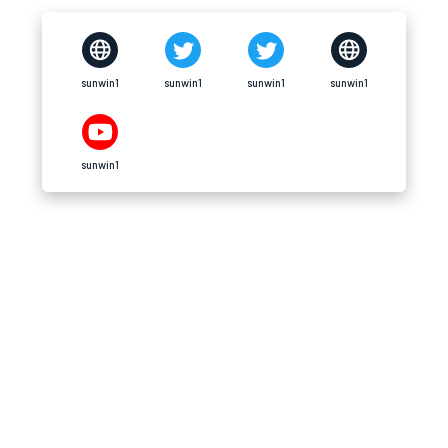
sunwin1
sunwin1
sunwin1
sunwin1
sunwin1