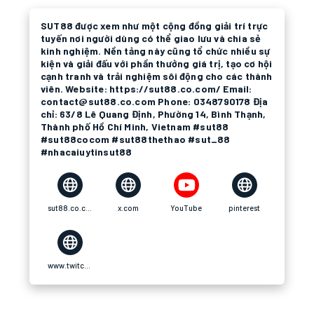
SUT88 được xem như một cộng đồng giải trí trực
tuyến nơi người dùng có thể giao lưu và chia sẻ
kinh nghiệm. Nền tảng này cũng tổ chức nhiều sự
kiện và giải đấu với phần thưởng giá trị, tạo cơ hội
cạnh tranh và trải nghiệm sôi động cho các thành
viên. Website: https://sut88.co.com/ Email:
contact@sut88.co.com Phone: 0348790178 Địa
chỉ: 63/8 Lê Quang Định, Phường 14, Bình Thạnh,
Thành phố Hồ Chí Minh, Vietnam #sut88
#sut88cocom #sut88thethao #sut_88
#nhacaiuytinsut88
sut88.co.com
x.com
YouTube
pinterest
www.twitch.tv