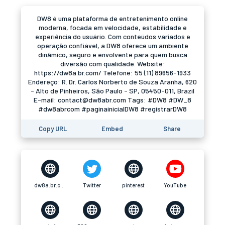
DW8 é uma plataforma de entretenimento online
moderna, focada em velocidade, estabilidade e
experiência do usuário. Com conteúdos variados e
operação confiável, a DW8 oferece um ambiente
dinâmico, seguro e envolvente para quem busca
diversão com qualidade. Website:
https://dw8a.br.com/ Telefone: 55 (11) 89656-1933
Endereço: R. Dr. Carlos Norberto de Souza Aranha, 620
- Alto de Pinheiros, São Paulo - SP, 05450-011, Brazil
E-mail: contact@dw8abr.com Tags: #DW8 #DW_8
#dw8abrcom #paginainicialDW8 #registrarDW8
Copy URL
Embed
Share
dw8a.br.com
Twitter
pinterest
YouTube