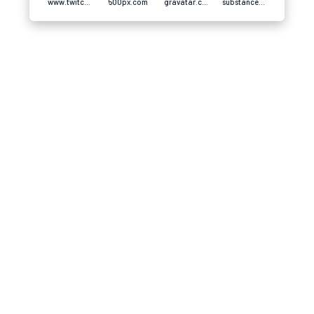
www.twitch.tv
500px.com
gravatar.com
substance3d.adobe.com