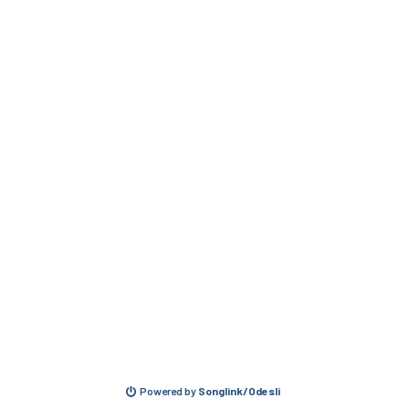
Powered by
Songlink/Odesli