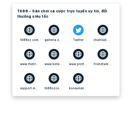
TK88 – Sân chơi cá cược trực tuyến uy tín, đổi
thưởng siêu tốc
tk88oz.com
galleria.emotionflow.com
Twitter
chatclub.mn.co
www.thetriumphforum.com
www.kelleyjjackson.com
www.plotterusati.it
friendtalk.mn.co
support.mozilla.org
tk88ozcom.therestaurant.jp
konsumencerdas.id