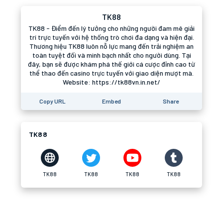
TK88
TK88 - Điểm đến lý tưởng cho những người đam mê giải
trí trực tuyến với hệ thống trò chơi đa dạng và hiện đại.
Thương hiệu TK88 luôn nỗ lực mang đến trải nghiệm an
toàn tuyệt đối và minh bạch nhất cho người dùng. Tại
đây, bạn sẽ được khám phá thế giới cá cược đỉnh cao từ
thể thao đến casino trực tuyến với giao diện mượt mà.
Website: https://tk88vn.in.net/
Copy URL
Embed
Share
TK88
TK88
TK88
TK88
TK88