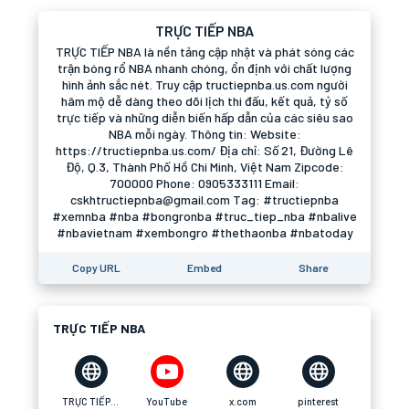
TRỰC TIẾP NBA
TRỰC TIẾP NBA là nền tảng cập nhật và phát sóng các
trận bóng rổ NBA nhanh chóng, ổn định với chất lượng
hình ảnh sắc nét. Truy cập tructiepnba.us.com người
hâm mộ dễ dàng theo dõi lịch thi đấu, kết quả, tỷ số
trực tiếp và những diễn biến hấp dẫn của các siêu sao
NBA mỗi ngày. Thông tin: Website:
https://tructiepnba.us.com/ Địa chỉ: Số 21, Đường Lê
Độ, Q.3, Thành Phố Hồ Chí Minh, Việt Nam Zipcode:
700000 Phone: 0905333111 Email:
cskhtructiepnba@gmail.com Tag: #tructiepnba
#xemnba #nba #bongronba #truc_tiep_nba #nbalive
#nbavietnam #xembongro #thethaonba #nbatoday
Copy URL
Embed
Share
TRỰC TIẾP NBA
TRỰC TIẾP NBA
YouTube
x.com
pinterest