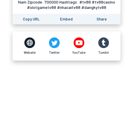
Nam Zipcode: 700000 Hashtags: #tv88 #tv88casino
#slotgametv88 #nhacaitv88 #dangkytv88
Copy URL
Embed
Share
Website
Twitter
YouTube
Tumblr