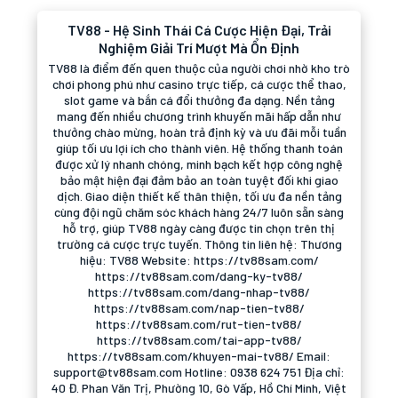
TV88 - Hệ Sinh Thái Cá Cược Hiện Đại, Trải
Nghiệm Giải Trí Mượt Mà Ổn Định
TV88 là điểm đến quen thuộc của người chơi nhờ kho trò
chơi phong phú như casino trực tiếp, cá cược thể thao,
slot game và bắn cá đổi thưởng đa dạng. Nền tảng
mang đến nhiều chương trình khuyến mãi hấp dẫn như
thưởng chào mừng, hoàn trả định kỳ và ưu đãi mỗi tuần
giúp tối ưu lợi ích cho thành viên. Hệ thống thanh toán
được xử lý nhanh chóng, minh bạch kết hợp công nghệ
bảo mật hiện đại đảm bảo an toàn tuyệt đối khi giao
dịch. Giao diện thiết kế thân thiện, tối ưu đa nền tảng
cùng đội ngũ chăm sóc khách hàng 24/7 luôn sẵn sàng
hỗ trợ, giúp TV88 ngày càng được tin chọn trên thị
trường cá cược trực tuyến. Thông tin liên hệ: Thương
hiệu: TV88 Website: https://tv88sam.com/
https://tv88sam.com/dang-ky-tv88/
https://tv88sam.com/dang-nhap-tv88/
https://tv88sam.com/nap-tien-tv88/
https://tv88sam.com/rut-tien-tv88/
https://tv88sam.com/tai-app-tv88/
https://tv88sam.com/khuyen-mai-tv88/ Email:
support@tv88sam.com Hotline: 0938 624 751 Địa chỉ:
40 Đ. Phan Văn Trị, Phường 10, Gò Vấp, Hồ Chí Minh, Việt