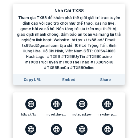
Nhà Cái TX88
Tham gia TX88 để khám phá thế giới giải trí trực tuyến
đỉnh cao với các trò chơi như thể thao, casino live,
game bài và nổ hũ. Nền tảng tối ưu trên mọi thiết bị,
giao dịch nhanh chóng, đảm bảo an toàn và mang lại trải
nghiệm linh hoạt. Website: https://tx88.ad/ Email:
tx88ad@gmail.com Địa chỉ: 109 Lê Trọng Tấn, Bình
Hưng Hòa, Hồ Chí Minh, Việt Nam SĐT: 0915441669
Hashtags: #TX88 #TX88UyTin #TX88Casino
#TX88TrucTuyen #TX88TheThao #TX88NoHu
#TX88BanCa #TX88Online
Copy URL
Embed
Share
https://tx88.ad/
novel.daysneo.com
notepad.pw
newdayrp.com