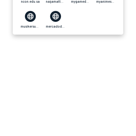
ncon.edu.sa
naijamatta.com
mygamedb.com
myanimeshelf.com
musikersuche.musicstore.de
mercadodinamico.com.br