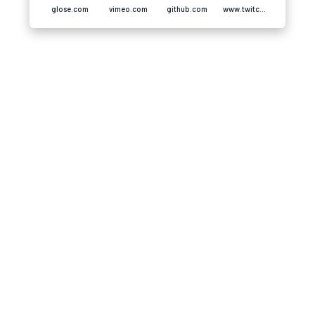
glose.com
vimeo.com
github.com
www.twitch.tv