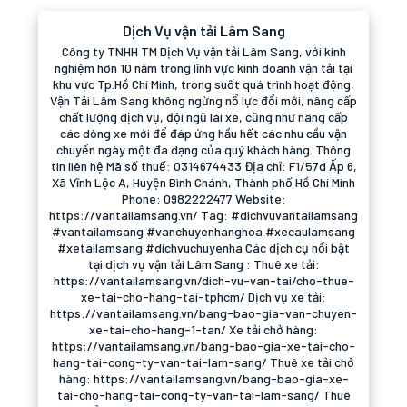
Dịch Vụ vận tải Lâm Sang
Công ty TNHH TM Dịch Vụ vận tải Lâm Sang, với kinh
nghiệm hơn 10 năm trong lĩnh vực kinh doanh vận tải tại
khu vực Tp.Hồ Chí Minh, trong suốt quá trình hoạt động,
Vận Tải Lâm Sang không ngừng nổ lực đổi mới, nâng cấp
chất lượng dịch vụ, đội ngũ lái xe, cũng như nâng cấp
các dòng xe mới để đáp ứng hầu hết các nhu cầu vận
chuyển ngày một đa dạng của quý khách hàng. Thông
tin liên hệ Mã số thuế: 0314674433 Địa chỉ: F1/57d Ấp 6,
Xã Vĩnh Lộc A, Huyện Bình Chánh, Thành phố Hồ Chí Minh
Phone: 0982222477 Website:
https://vantailamsang.vn/ Tag: #dichvuvantailamsang
#vantailamsang #vanchuyenhanghoa #xecaulamsang
#xetailamsang #dichvuchuyenha Các dịch cụ nổi bật
tại dịch vụ vận tải Lâm Sang : Thuê xe tải:
https://vantailamsang.vn/dich-vu-van-tai/cho-thue-
xe-tai-cho-hang-tai-tphcm/ Dịch vụ xe tải:
https://vantailamsang.vn/bang-bao-gia-van-chuyen-
xe-tai-cho-hang-1-tan/ Xe tải chở hàng:
https://vantailamsang.vn/bang-bao-gia-xe-tai-cho-
hang-tai-cong-ty-van-tai-lam-sang/ Thuê xe tải chở
hàng: https://vantailamsang.vn/bang-bao-gia-xe-
tai-cho-hang-tai-cong-ty-van-tai-lam-sang/ Thuê