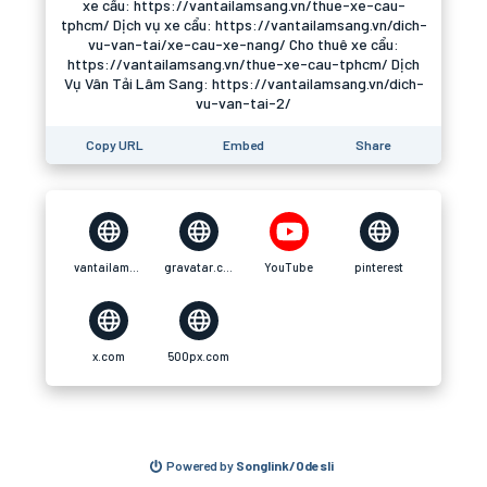
xe cẩu: https://vantailamsang.vn/thue-xe-cau-
tphcm/ Dịch vụ xe cẩu: https://vantailamsang.vn/dich-
vu-van-tai/xe-cau-xe-nang/ Cho thuê xe cẩu:
https://vantailamsang.vn/thue-xe-cau-tphcm/ Dịch
Vụ Vân Tải Lâm Sang: https://vantailamsang.vn/dich-
vu-van-tai-2/
Copy URL
Embed
Share
vantailamsang.vn
gravatar.com
YouTube
pinterest
x.com
500px.com
Powered by
Songlink/Odesli